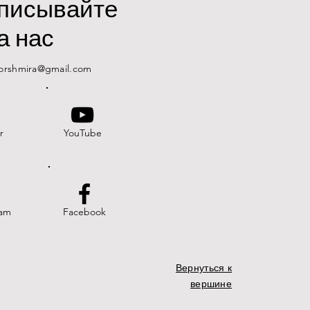
писывайте
а нас
forshmira@gmail.com
r
YouTube
ram
Facebook
Вернуться к
вершине