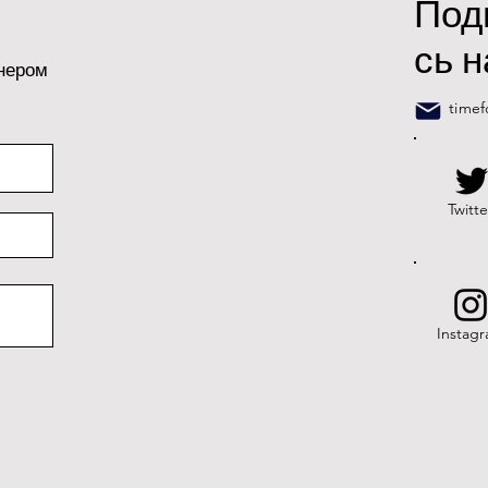
Под
сь н
тнером
time
Twitte
Instag