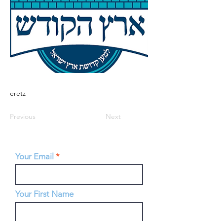
eretz
Previous
Next
Your Email
Your First Name